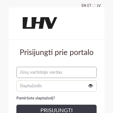
EN
ET
LT
LV
Prisijungti prie portalo
Username
Slaptažodis
Pamiršote slaptažodį?
PRISIJUNGTI